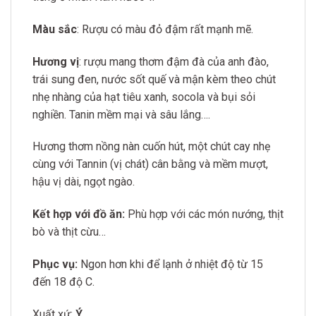
Màu sắc
: Rượu có màu đỏ đậm rất mạnh mẽ.
Hương vị
: rượu mang thơm đậm đà của anh đào,
trái sung đen, nước sốt quế và mận kèm theo chút
nhẹ nhàng của hạt tiêu xanh, socola và bụi sỏi
nghiền. Tanin mềm mại và sâu lắng….
Hương thơm nồng nàn cuốn hút, một chút cay nhẹ
cùng với Tannin (vị chát) cân bằng và mềm mượt,
hậu vị dài, ngọt ngào.
Kết hợp với đồ ăn:
Phù hợp với các món nướng, thịt
bò và thịt cừu…
Phục vụ:
Ngon hơn khi để lạnh ở nhiệt độ từ 15
đến 18 độ C.
Xuất xứ:
Ý