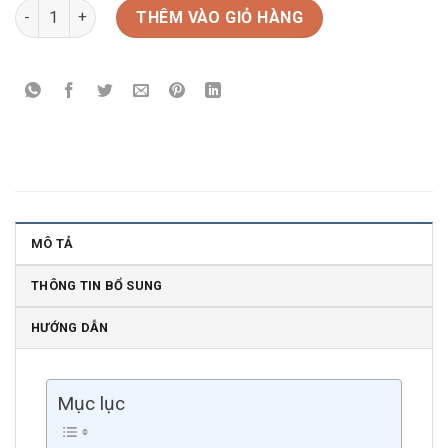
Rượu vang Ý Monte Dei Cocci Primitivo số lượng
THÊM VÀO GIỎ HÀNG
MÔ TẢ
THÔNG TIN BỔ SUNG
HƯỚNG DẪN
Mục lục