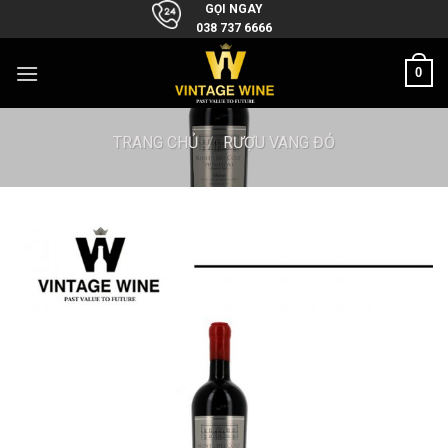
Skip
GỌI NGAY
038 737 6666
to
content
0
TRANG CHỦ
/
RƯỢU VANG ĐỎ