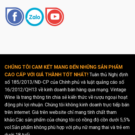
CHÚNG TÔI CAM KẾT MANG ĐẾN NHỮNG SẢN PHẨM
CAO CẤP VỚI GIÁ THÀNH TỐT NHẤT!
Tuân thủ Nghị định
số 185/2013/NĐ-CP của Chính phủ và luật quảng cáo số
16/2012/QH13 về kinh doanh bán hàng qua mạng. Vintage
Wine là trang thông tin chia sẻ kiến thức về rượu ngoại hoạt
động phi lợi nhuận. Chúng tôi không kinh doanh trực tiếp bán
trên internet. Giá trên website chỉ mang tính chất tham
khảo.Các sản phẩm của chúng tôi có nồng độ cồn dưới 5,5%
vol.Sản phẩm không phù hợp với phụ nữ mang thai và trẻ em
dưới 18 tuổi.