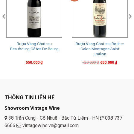
Rượu Vang Chateau
Rượu Vang Chateau Rocher
Beaubourg Côtes De Bourg
Calon Montagne Saint
Emilion
Original
Current
550.000
₫
720.000
₫
650.000
₫
price
price
was:
is:
720.000 ₫.
650.000 ₫.
THÔNG TIN LIÊN HỆ
Showroom Vintage Wine
38 Trần Cung - Cổ Nhuế - Bắc Từ Liêm - HN
038 737
6666
vintagewine.vn@gmail.com