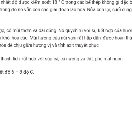
 nhiệt độ được kiểm soát 18 ° C trong các bể thép không gỉ đặc 
rong đó nó vẫn còn cho giai đoạn lão hóa. Nửa còn lại, cuối cùng 
p, có mùi thơm và dai dẳng. Nó quyến rũ với sự kết hợp của hương
am khô, hoa cúc. Mùi hương của núi vani rất hấp dẫn, được hoàn t
òa dễ chịu giữa hương vị và tính axit thuyết phục.
 thanh lịch, rất hợp với súp cá, cá nướng và thịt, pho mát ngon
ệt độ 6 – 8 độ C.