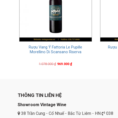
Rượu Vang Ý Fattoria Le Pupille
Rượu 
e 3L
Morellino Di Scansano Riserva
Original
Current
1.078.000
₫
969.000
₫
price
price
was:
is:
1.078.000 ₫.
969.000 ₫.
THÔNG TIN LIÊN HỆ
Showroom Vintage Wine
38 Trần Cung - Cổ Nhuế - Bắc Từ Liêm - HN
038