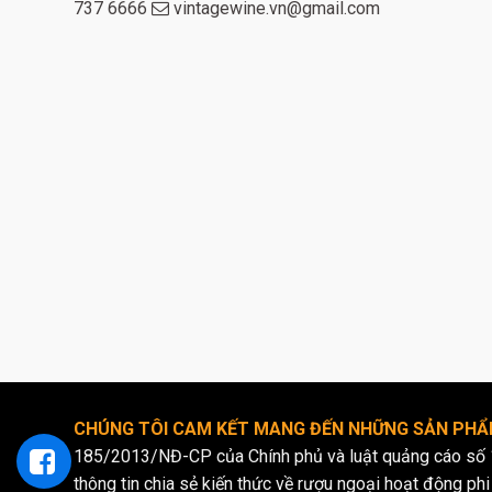
737 6666
vintagewine.vn@gmail.com
CHÚNG TÔI CAM KẾT MANG ĐẾN NHỮNG SẢN PHẨM
185/2013/NĐ-CP của Chính phủ và luật quảng cáo số 
thông tin chia sẻ kiến thức về rượu ngoại hoạt động phi 