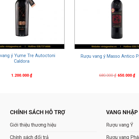
vang ý Yume Tre Autoctoni
Rượu vang ý Masso Antico Pr
Caldora
Original
Current
1.200.000
₫
680.000
₫
650.000
₫
price
price
was:
is:
680.000 ₫.
650.000 ₫.
CHÍNH SÁCH HỖ TRỢ
VANG NHẬP
Giới thiệu thương hiệu
Rượu vang Ý
Chính sách đổi trả
Rượu vang Ph