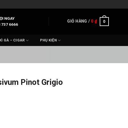
ỌI NGAY
GIỎ HÀNG /
0
₫
0
 737 6666
XÌ GÀ – CIGAR
PHỤ KIỆN
ivum Pinot Grigio