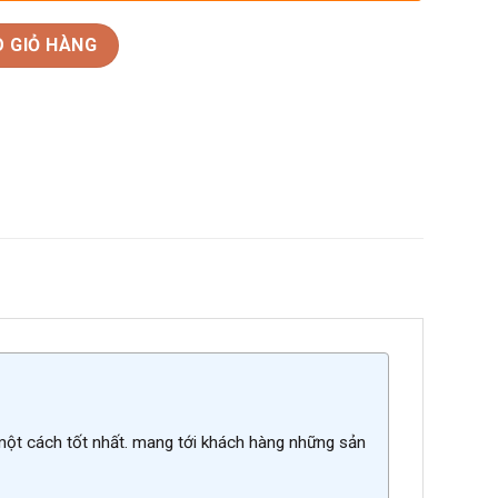
igio số lượng
 GIỎ HÀNG
 một cách tốt nhất. mang tới khách hàng những sản