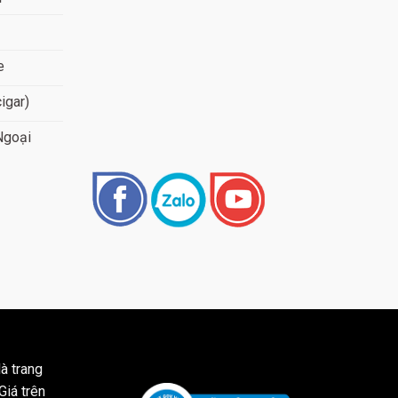
e
cigar)
Ngoại
à trang
Giá trên