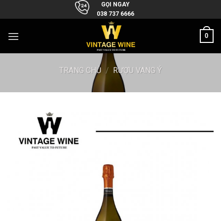
Skip
GỌI NGAY
038 737 6666
to
content
0
TRANG CHỦ
/
RƯỢU VANG Ý