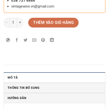
038 737 6666
vintagewine.vn@gmail.com
Rượu vang Ý nổ Danzante Prosecco Extra Dry số lượng
THÊM VÀO GIỎ HÀNG
MÔ TẢ
THÔNG TIN BỔ SUNG
HƯỚNG DẪN