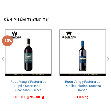
SẢN PHẨM TƯƠNG TỰ
-10%
Rượu Vang Ý Fattoria Le
Rượu Vang ý Fattoria Le
Pupille Morellino Di
Pupille Pelofino Toscana
Scansano Riserva
Rosso
Original
Current
1.078.000
₫
969.000
₫
Liên hệ
price
price
was:
is:
1.078.000 ₫.
969.000 ₫.