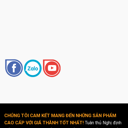
CHÚNG TÔI CAM KẾT MANG ĐẾN NHỮNG SẢN PHẨM
CAO CẤP VỚI GIÁ THÀNH TỐT NHẤT!
Tuân thủ Nghị định