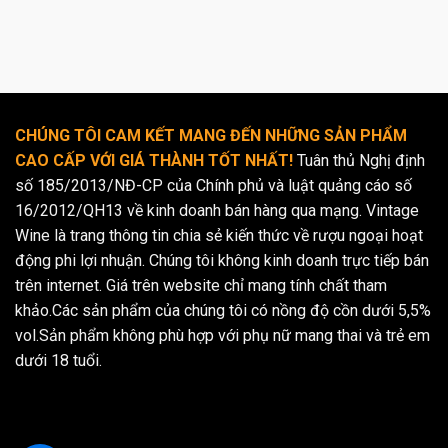
CHÚNG TÔI CAM KẾT MANG ĐẾN NHỮNG SẢN PHẨM
CAO CẤP VỚI GIÁ THÀNH TỐT NHẤT!
Tuân thủ Nghị định
số 185/2013/NĐ-CP của Chính phủ và luật quảng cáo số
16/2012/QH13 về kinh doanh bán hàng qua mạng. Vintage
Wine là trang thông tin chia sẻ kiến thức về rượu ngoại hoạt
động phi lợi nhuận. Chúng tôi không kinh doanh trực tiếp bán
trên internet. Giá trên website chỉ mang tính chất tham
khảo.Các sản phẩm của chúng tôi có nồng độ cồn dưới 5,5%
vol.Sản phẩm không phù hợp với phụ nữ mang thai và trẻ em
dưới 18 tuổi.