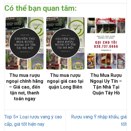
Có thể bạn quan tâm:
Thu mua rượu
Thu mua rượu
Thu Mua Rượu
ngoại chính hãng
ngoại giá cao tại
Ngoại Uy Tín –
– Giá cao, đến
quận Long Biên
Tận Nhà Tại
tận nơi, thanh
Quận Tây Hồ
toán ngay
Top 5+ Loại rượu vang ý cao
Rượu vang Ý nhập khẩu, giá
cấp, giá tốt hiện nay
tốt