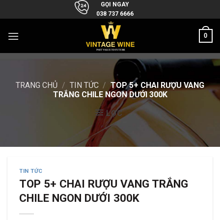
Skip
GỌI NGAY
038 737 6666
to
content
0
TRANG CHỦ
/
TIN TỨC
/
TOP 5+ CHAI RƯỢU VANG
TRẮNG CHILE NGON DƯỚI 300K
LỌC
TIN TỨC
TOP 5+ CHAI RƯỢU VANG TRẮNG
CHILE NGON DƯỚI 300K