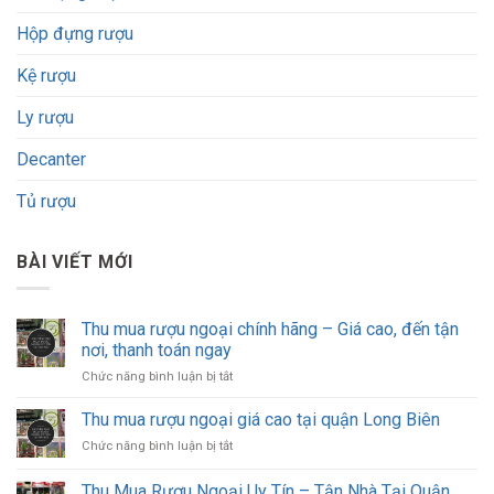
Hộp đựng rượu
Kệ rượu
Ly rượu
Decanter
Tủ rượu
BÀI VIẾT MỚI
Thu mua rượu ngoại chính hãng – Giá cao, đến tận
nơi, thanh toán ngay
ở
Chức năng bình luận bị tắt
Thu
mua
Thu mua rượu ngoại giá cao tại quận Long Biên
rượu
ở
Chức năng bình luận bị tắt
ngoại
Thu
chính
mua
Thu Mua Rượu Ngoại Uy Tín – Tận Nhà Tại Quận
hãng