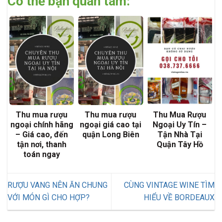
Có thể bạn quan tâm:
Thu mua rượu
Thu mua rượu
Thu Mua Rượu
ngoại chính hãng
ngoại giá cao tại
Ngoại Uy Tín –
– Giá cao, đến
quận Long Biên
Tận Nhà Tại
tận nơi, thanh
Quận Tây Hồ
toán ngay
RƯỢU VANG NÊN ĂN CHUNG
CÙNG VINTAGE WINE TÌM
VỚI MÓN GÌ CHO HỢP?
HIỂU VỀ BORDEAUX