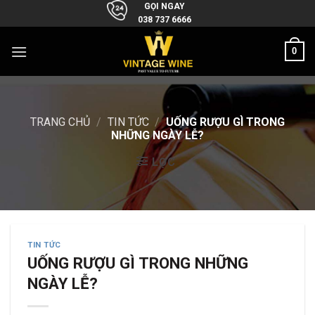
Skip
GỌI NGAY
038 737 6666
to
content
0
TRANG CHỦ
/
TIN TỨC
/
UỐNG RƯỢU GÌ TRONG
NHỮNG NGÀY LỄ?
LỌC
TIN TỨC
UỐNG RƯỢU GÌ TRONG NHỮNG
NGÀY LỄ?