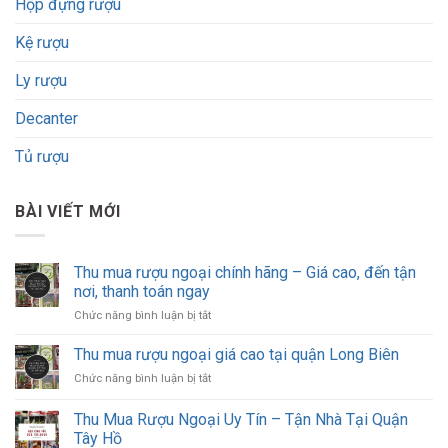
Hộp đựng rượu
Kệ rượu
Ly rượu
Decanter
Tủ rượu
BÀI VIẾT MỚI
Thu mua rượu ngoại chính hãng – Giá cao, đến tận
nơi, thanh toán ngay
ở
Chức năng bình luận bị tắt
Thu
mua
Thu mua rượu ngoại giá cao tại quận Long Biên
rượu
ở
Chức năng bình luận bị tắt
ngoại
Thu
chính
mua
Thu Mua Rượu Ngoại Uy Tín – Tận Nhà Tại Quận
hãng
rượu
–
Tây Hồ
ngoại