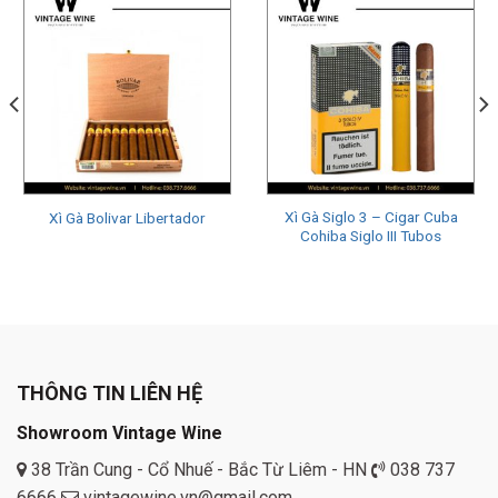
Xì Gà Siglo 3 – Cigar Cuba
Xì Gà Bolivar Libertador
Cohiba Siglo III Tubos
THÔNG TIN LIÊN HỆ
Showroom Vintage Wine
38 Trần Cung - Cổ Nhuế - Bắc Từ Liêm - HN
038 737
6666
vintagewine.vn@gmail.com