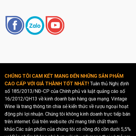
CHÚNG TÔI CAM KẾT MANG ĐẾN NHỮNG SẢN PHẨM
CAO CẤP VỚI GIÁ THÀNH TỐT NHẤT!
Tuân thủ Nghị định
số 185/2013/NĐ-CP của Chính phủ và luật quảng cáo số
16/2012/QH13 về kinh doanh bán hàng qua mạng. Vintage
Wine là trang thông tin chia sẻ kiến thức về rượu ngoại hoạt
động phi lợi nhuận. Chúng tôi không kinh doanh trực tiếp bán
trên internet. Giá trên website chỉ mang tính chất tham
khảo.Các sản phẩm của chúng tôi có nồng độ cồn dưới 5,5%