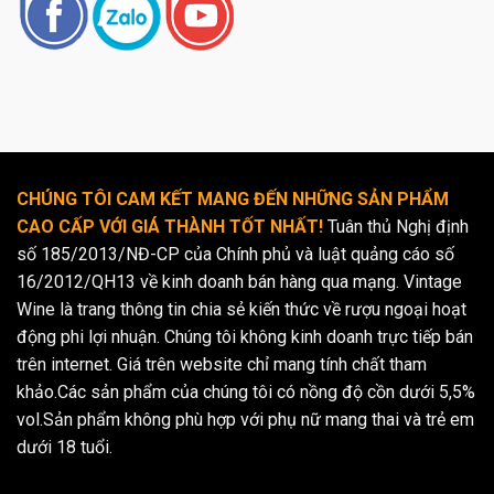
CHÚNG TÔI CAM KẾT MANG ĐẾN NHỮNG SẢN PHẨM
CAO CẤP VỚI GIÁ THÀNH TỐT NHẤT!
Tuân thủ Nghị định
số 185/2013/NĐ-CP của Chính phủ và luật quảng cáo số
16/2012/QH13 về kinh doanh bán hàng qua mạng. Vintage
Wine là trang thông tin chia sẻ kiến thức về rượu ngoại hoạt
động phi lợi nhuận. Chúng tôi không kinh doanh trực tiếp bán
trên internet. Giá trên website chỉ mang tính chất tham
khảo.Các sản phẩm của chúng tôi có nồng độ cồn dưới 5,5%
vol.Sản phẩm không phù hợp với phụ nữ mang thai và trẻ em
dưới 18 tuổi.