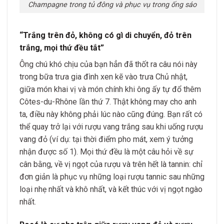
Champagne trong tủ đông và phục vụ trong ống sáo
“Trắng trên đỏ, không có gì di chuyển, đỏ trên
trắng, mọi thứ đều tắt”
Ông chú khó chịu của bạn hẳn đã thốt ra câu nói này
trong bữa trưa gia đình xen kẽ vào trưa Chủ nhật,
giữa món khai vị và món chính khi ông ấy tự đổ thêm
Côtes-du-Rhône lần thứ 7. Thật không may cho anh
ta, điều này không phải lúc nào cũng đúng. Bạn rất có
thể quay trở lại với rượu vang trắng sau khi uống rượu
vang đỏ (ví dụ: tại thời điểm pho mát, xem ý tưởng
nhận được số 1). Mọi thứ đều là một câu hỏi về sự
cân bằng, về vị ngọt của rượu và trên hết là tannin: chỉ
đơn giản là phục vụ những loại rượu tannic sau những
loại nhẹ nhất và khô nhất, và kết thúc với vị ngọt ngào
nhất.