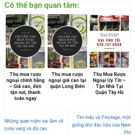
Có thể bạn quan tâm:
Thu mua rượu
Thu mua rượu
Thu Mua Rượu
ngoại chính hãng
ngoại giá cao tại
Ngoại Uy Tín –
– Giá cao, đến
quận Long Biên
Tận Nhà Tại
tận nơi, thanh
Quận Tây Hồ
toán ngay
Tìm hiểu về Pinotage, một
Những quan niệm sai lầm về
giống nho đặc hữu của Nam
rượu vang và độ cao
Phi