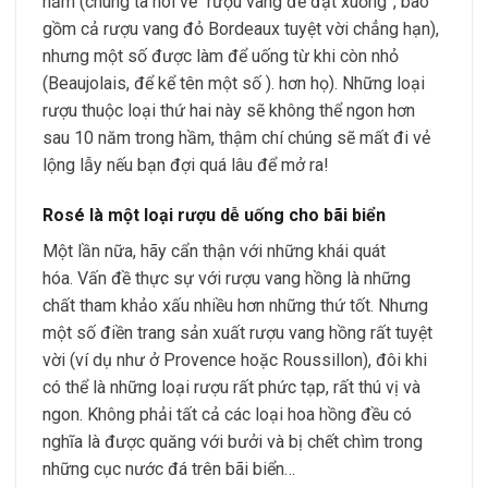
năm (chúng ta nói về “rượu vang để đặt xuống”, bao
gồm cả rượu vang đỏ Bordeaux tuyệt vời chẳng hạn),
nhưng một số được làm để uống từ khi còn nhỏ
(Beaujolais, để kể tên một số ). hơn họ). Những loại
rượu thuộc loại thứ hai này sẽ không thể ngon hơn
sau 10 năm trong hầm, thậm chí chúng sẽ mất đi vẻ
lộng lẫy nếu bạn đợi quá lâu để mở ra!
Rosé là một loại rượu dễ uống cho bãi biển
Một lần nữa, hãy cẩn thận với những khái quát
hóa. Vấn đề thực sự với rượu vang hồng là những
chất tham khảo xấu nhiều hơn những thứ tốt. Nhưng
một số điền trang sản xuất rượu vang hồng rất tuyệt
vời (ví dụ như ở Provence hoặc Roussillon), đôi khi
có thể là những loại rượu rất phức tạp, rất thú vị và
ngon. Không phải tất cả các loại hoa hồng đều có
nghĩa là được quăng với bưởi và bị chết chìm trong
những cục nước đá trên bãi biển…