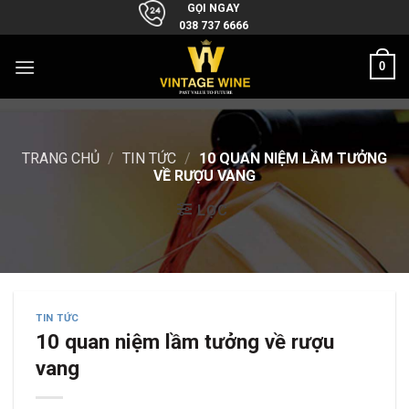
Skip
GỌI NGAY
038 737 6666
to
content
0
TRANG CHỦ
/
TIN TỨC
/
10 QUAN NIỆM LẦM TƯỞNG
VỀ RƯỢU VANG
LỌC
TIN TỨC
10 quan niệm lầm tưởng về rượu
vang