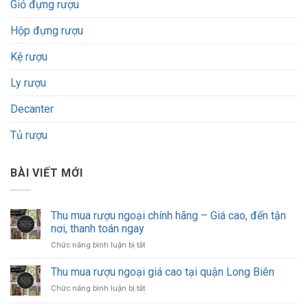
Giỏ đựng rượu
Hộp đựng rượu
Kệ rượu
Ly rượu
Decanter
Tủ rượu
BÀI VIẾT MỚI
Thu mua rượu ngoại chính hãng – Giá cao, đến tận
nơi, thanh toán ngay
ở
Chức năng bình luận bị tắt
Thu
mua
Thu mua rượu ngoại giá cao tại quận Long Biên
rượu
ở
Chức năng bình luận bị tắt
ngoại
Thu
chính