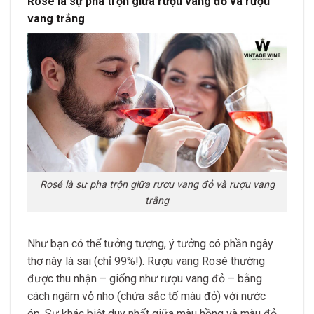
Rosé là sự pha trộn giữa rượu vang đỏ và rượu
vang trắng
Rosé là sự pha trộn giữa rượu vang đỏ và rượu vang
trắng
Như bạn có thể tưởng tượng, ý tưởng có phần ngây
thơ này là sai (chỉ 99%!). Rượu vang Rosé thường
được thu nhận – giống như rượu vang đỏ – bằng
cách ngâm vỏ nho (chứa sắc tố màu đỏ) với nước
ép. Sự khác biệt duy nhất giữa màu hồng và màu đỏ