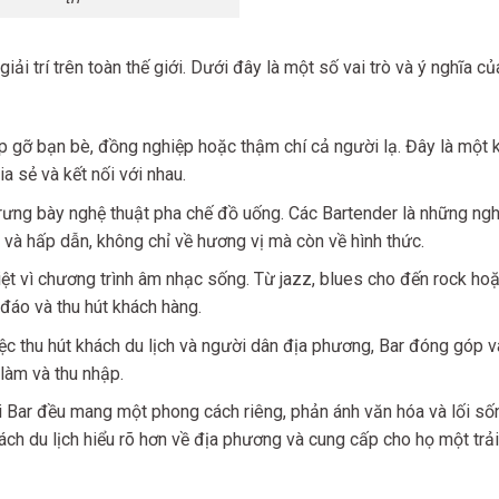
ải trí trên toàn thế giới. Dưới đây là một số vai trò và ý nghĩa củ
ặp gỡ bạn bè, đồng nghiệp hoặc thậm chí cả người lạ. Đây là một
a sẻ và kết nối với nhau.
trưng bày nghệ thuật pha chế đồ uống. Các Bartender là những ngh
o và hấp dẫn, không chỉ về hương vị mà còn về hình thức.
ệt vì chương trình âm nhạc sống. Từ jazz, blues cho đến rock ho
đáo và thu hút khách hàng.
c thu hút khách du lịch và người dân địa phương, Bar đóng góp 
 làm và thu nhập.
 Bar đều mang một phong cách riêng, phản ánh văn hóa và lối số
ch du lịch hiểu rõ hơn về địa phương và cung cấp cho họ một trải