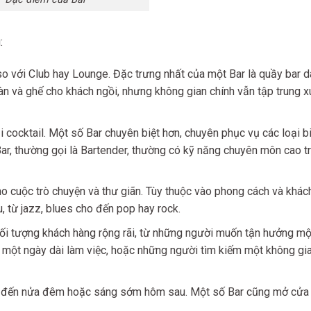
:
 với Club hay Lounge. Đặc trưng nhất của một Bar là quầy bar dà
àn và ghế cho khách ngồi, nhưng không gian chính vẫn tập trung 
 cocktail. Một số Bar chuyên biệt hơn, chuyên phục vụ các loại bi
Bar, thường gọi là Bartender, thường có kỹ năng chuyên môn cao t
ho cuộc trò chuyện và thư giãn. Tùy thuộc vào phong cách và khác
, từ jazz, blues cho đến pop hay rock.
ối tượng khách hàng rộng rãi, từ những người muốn tận hưởng m
u một ngày dài làm việc, hoặc những người tìm kiếm một không gi
o đến nửa đêm hoặc sáng sớm hôm sau. Một số Bar cũng mở cửa 