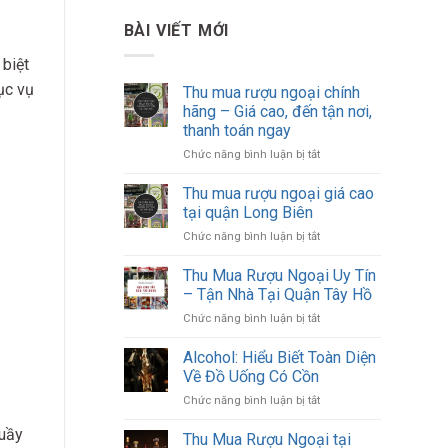
BÀI VIẾT MỚI
 biệt
hục vụ
Thu mua rượu ngoại chính
hãng – Giá cao, đến tận nơi,
thanh toán ngay
ở
Chức năng bình luận bị tắt
Thu
mua
Thu mua rượu ngoại giá cao
rượu
tại quận Long Biên
ngoại
ở
Chức năng bình luận bị tắt
chính
Thu
hãng
mua
Thu Mua Rượu Ngoại Uy Tín
–
rượu
Giá
– Tận Nhà Tại Quận Tây Hồ
ngoại
cao,
ở
Chức năng bình luận bị tắt
giá
đến
Thu
cao
tận
Mua
Alcohol: Hiểu Biết Toàn Diện
tại
nơi,
Rượu
quận
Về Đồ Uống Có Cồn
thanh
Ngoại
Long
toán
ở
Chức năng bình luận bị tắt
Uy
Biên
ngay
Alcohol:
Tín
quầy
Hiểu
Thu Mua Rượu Ngoại tại
–