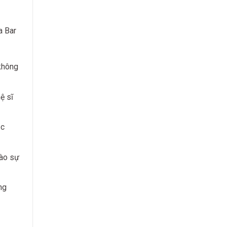
a Bar
 không
ệ sĩ
ặc
vào sự
ng