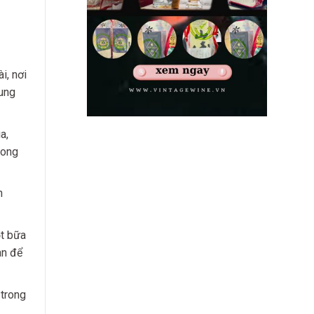
i, nơi
xung
a,
rong
h
ột bữa
an để
trong