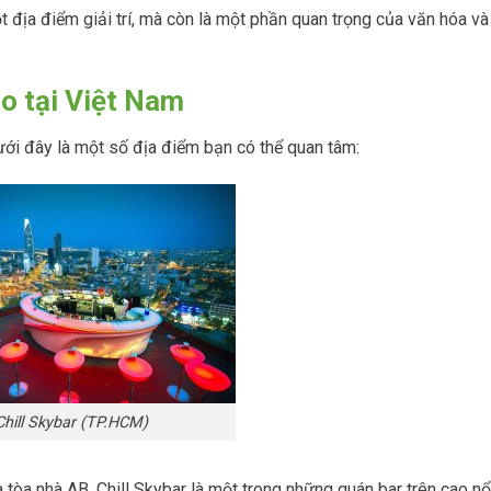
ột địa điểm giải trí, mà còn là một phần quan trọng của văn hóa và
áo tại Việt Nam
ưới đây là một số địa điểm bạn có thể quan tâm:
Chill Skybar (TP.HCM)
 tòa nhà AB, Chill Skybar là một trong những quán bar trên cao nổ