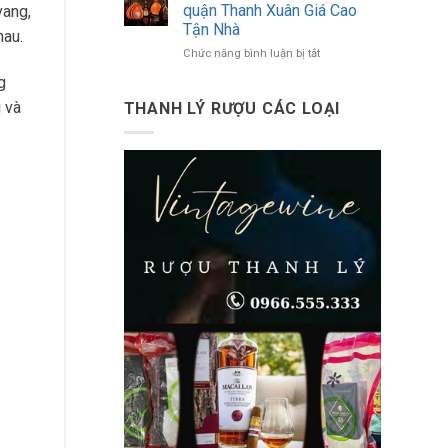
Biết
Tận
quận Thanh Xuân Giá Cao
vang,
Toàn
Nhà
Tận Nhà
hau.
Diện
Tại
ở
Chức năng bình luận bị tắt
Về
Quận
Thu
Đồ
Tây
g
Mua
Uống
Hồ
Rượu
Có
 và
THANH LÝ RƯỢU CÁC LOẠI
Ngoại
Cồn
tại
quận
Thanh
Xuân
Giá
Cao
Tận
Nhà