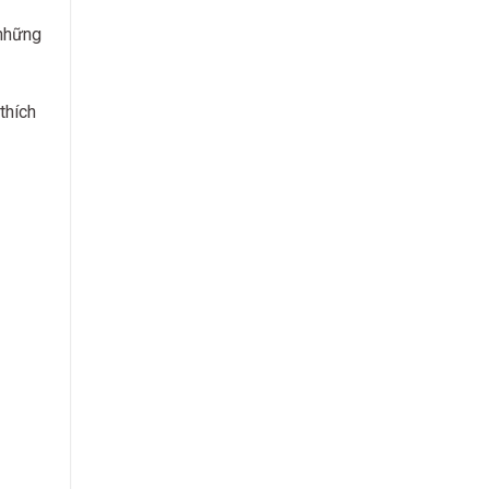
 những
thích