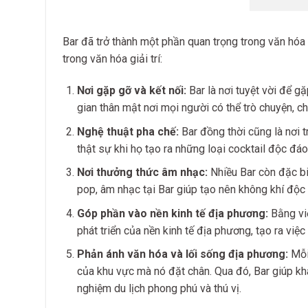
Bar đã trở thành một phần quan trọng trong văn hóa gi
trong văn hóa giải trí:
Nơi gặp gỡ và kết nối:
Bar là nơi tuyệt vời để g
gian thân mật nơi mọi người có thể trò chuyện, chi
Nghệ thuật pha chế:
Bar đồng thời cũng là nơi 
thật sự khi họ tạo ra những loại cocktail độc đá
Nơi thưởng thức âm nhạc:
Nhiều Bar còn đặc bi
pop, âm nhạc tại Bar giúp tạo nên không khí độc 
Góp phần vào nền kinh tế địa phương:
Bằng việ
phát triển của nền kinh tế địa phương, tạo ra việc
Phản ánh văn hóa và lối sống địa phương:
Mỗi
của khu vực mà nó đặt chân. Qua đó, Bar giúp khá
nghiệm du lịch phong phú và thú vị.