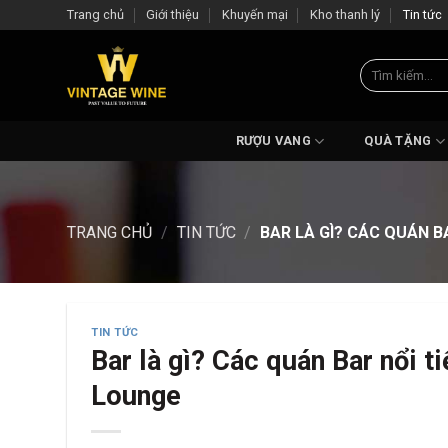
Skip
Trang chủ
Giới thiệu
Khuyến mại
Kho thanh lý
Tin tức
to
content
Tìm
kiếm:
RƯỢU VANG
QUÀ TẶNG
TRANG CHỦ
/
TIN TỨC
/
BAR LÀ GÌ? CÁC QUÁN BA
TIN TỨC
Bar là gì? Các quán Bar nổi t
Lounge