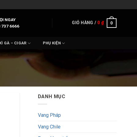
ỌI NGAY
GIỎ HÀNG /
0
₫
0
 737 6666
XÌ GÀ – CIGAR
PHỤ KIỆN
DANH MỤC
Vang Pháp
Vang Chile