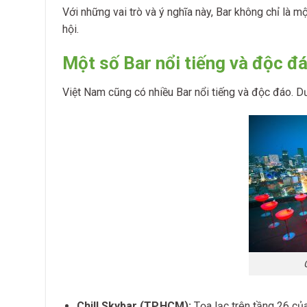
Với những vai trò và ý nghĩa này, Bar không chỉ là m
hội.
Một số Bar nổi tiếng và độc đ
Việt Nam cũng có nhiều Bar nổi tiếng và độc đáo. D
Chill Skybar (TP.HCM):
Tọa lạc trên tầng 26 của