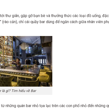
tới thư giãn, gặp gỡ bạn bè và thưởng thức các loại đồ uống, đặc
er” (rào cản), chỉ cái quầy bar dùng để ngăn cách giữa nhân viên p
r là gì? Tìm hiểu về Bar
u, từ những quán bar nhỏ tọa lạc trên các con phố nhỏ đến những 