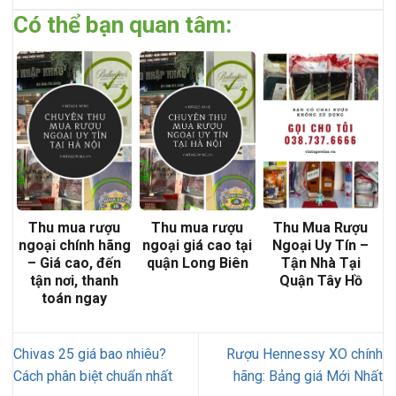
Có thể bạn quan tâm:
Thu mua rượu
Thu mua rượu
Thu Mua Rượu
ngoại chính hãng
ngoại giá cao tại
Ngoại Uy Tín –
– Giá cao, đến
quận Long Biên
Tận Nhà Tại
tận nơi, thanh
Quận Tây Hồ
toán ngay
Chivas 25 giá bao nhiêu?
Rượu Hennessy XO chính
Cách phân biệt chuẩn nhất
hãng: Bảng giá Mới Nhất