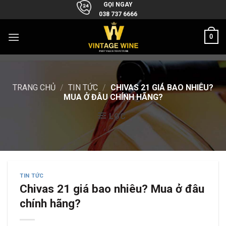
Skip
GỌI NGAY
038 737 6666
to
content
0
TRANG CHỦ
/
TIN TỨC
/
CHIVAS 21 GIÁ BAO NHIÊU?
MUA Ở ĐÂU CHÍNH HÃNG?
LỌC
TIN TỨC
Chivas 21 giá bao nhiêu? Mua ở đâu
chính hãng?