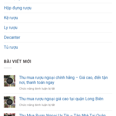
Hộp đựng rượu
Kệ rượu
Ly rượu
Decanter
Tủ rượu
BÀI VIẾT MỚI
Thu mua rượu ngoại chính hãng – Giá cao, đến tận
nơi, thanh toán ngay
ở
Chức năng bình luận bị tắt
Thu
mua
Thu mua rượu ngoại giá cao tại quận Long Biên
rượu
ở
Chức năng bình luận bị tắt
ngoại
Thu
chính
mua
Thu Mua Rượu Ngoại Uy Tín – Tận Nhà Tại Quận
hãng