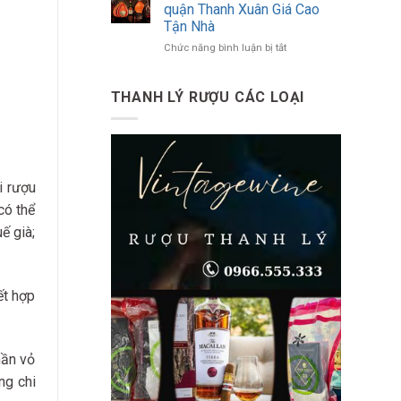
Biết
Tận
quận Thanh Xuân Giá Cao
Toàn
Nhà
Tận Nhà
Diện
Tại
ở
Chức năng bình luận bị tắt
Về
Quận
Thu
Đồ
Tây
Mua
Uống
Hồ
Rượu
Có
THANH LÝ RƯỢU CÁC LOẠI
Ngoại
Cồn
tại
quận
Thanh
Xuân
Giá
i rượu
Cao
có thể
Tận
Nhà
ế già;
ết hợp
hần vỏ
ng chi