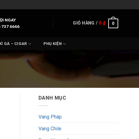
ỌI NGAY
GIỎ HÀNG /
0
₫
0
 737 6666
XÌ GÀ – CIGAR
PHỤ KIỆN
DANH MỤC
Vang Pháp
Vang Chile