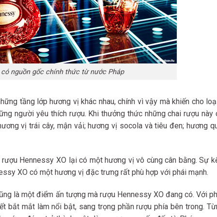
có nguồn gốc chính thức từ nước Pháp
ững tầng lớp hương vị khác nhau, chính vì vậy mà khiến cho loạ
ững người yêu thích rượu. Khi thưởng thức những chai rượu này 
ơng vị trái cây, mận vải; hương vị socola và tiêu đen; hương qu
h rượu Hennessy XO lại có một hương vị vô cùng cân bằng. Sự k
nessy XO có một hương vị đặc trưng rất phù hợp với phái mạnh.
i cũng là một điểm ấn tượng mà rượu Hennessy XO đang có. Với p
iết bắt mắt làm nổi bật, sang trọng phần rượu phía bên trong. Từ