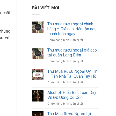
BÀI VIẾT MỚI
n chất
Thu mua rượu ngoại chính
hãng – Giá cao, đến tận nơi,
 những
thanh toán ngay
so với
ở
Chức năng bình luận bị tắt
Thu
mua
Thu mua rượu ngoại giá cao
rượu
tại quận Long Biên
ngoại
ở
Chức năng bình luận bị tắt
chính
Thu
hãng
mua
Thu Mua Rượu Ngoại Uy Tín
–
rượu
Giá
– Tận Nhà Tại Quận Tây Hồ
ngoại
cao,
ở
Chức năng bình luận bị tắt
giá
đến
Thu
cao
tận
Mua
Alcohol: Hiểu Biết Toàn Diện
tại
nơi,
Rượu
quận
Về Đồ Uống Có Cồn
thanh
Ngoại
Long
toán
ở
Chức năng bình luận bị tắt
Uy
Biên
ngay
Alcohol:
Tín
Hiểu
Thu Mua Rượu Ngoại tại
–