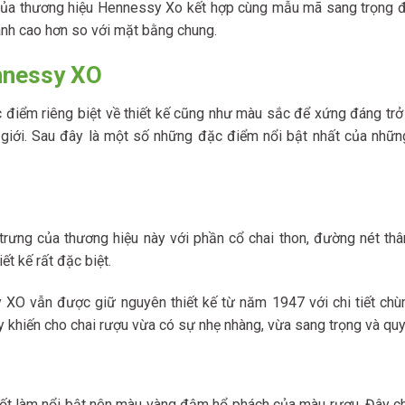
g của thương hiệu Hennessy Xo kết hợp cùng mẫu mã sang trọng 
hành cao hơn so với mặt bằng chung.
nnessy XO
iểm riêng biệt về thiết kế cũng như màu sắc để xứng đáng trở
ế giới. Sau đây là một số những đặc điểm nổi bật nhất của nhữn
ưng của thương hiệu này với phần cổ chai thon, đường nét thâ
t kế rất đặc biệt.
y XO vẫn được giữ nguyên thiết kế từ năm 1947 với chi tiết ch
ày khiến cho chai rượu vừa có sự nhẹ nhàng, vừa sang trọng và quy
ốt làm nổi bật nên màu vàng đậm hổ phách của màu rượu. Đây ch