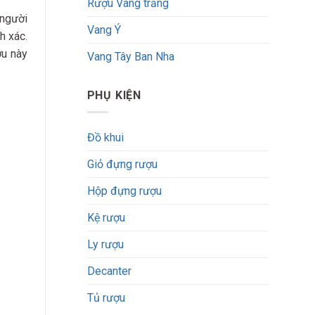
Rượu Vang trắng
 người
Vang Ý
h xác.
ợu này
Vang Tây Ban Nha
PHỤ KIỆN
Đồ khui
Giỏ đựng rượu
Hộp đựng rượu
Kệ rượu
Ly rượu
Decanter
Tủ rượu