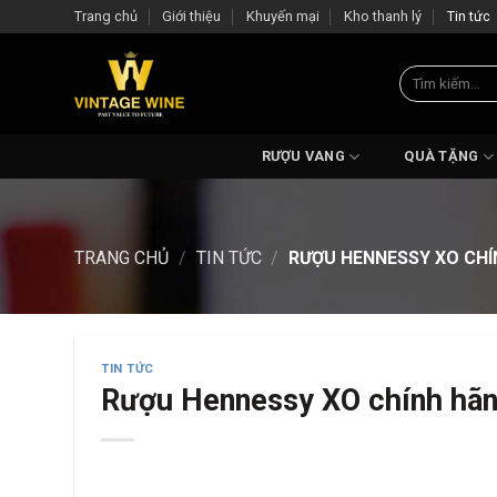
Skip
Trang chủ
Giới thiệu
Khuyến mại
Kho thanh lý
Tin tức
to
content
Tìm
kiếm:
RƯỢU VANG
QUÀ TẶNG
TRANG CHỦ
/
TIN TỨC
/
RƯỢU HENNESSY XO CHÍN
TIN TỨC
Rượu Hennessy XO chính hãn