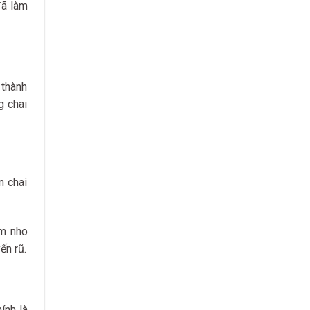
đã làm
 thành
g chai
n chai
ùm nho
ến rũ.
ính là