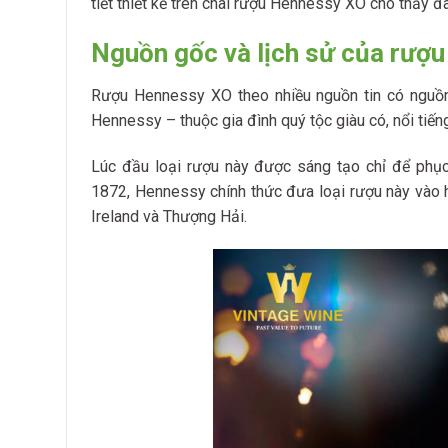
tiết thiết kế trên chai rượu Hennessy XO cho thấy 
Nguồn gốc và lịch sử của rượ
Rượu Hennessy XO theo nhiều nguồn tin có nguồn
Hennessy – thuộc gia đình quý tộc giàu có, nổi tiếng
Lúc đầu loại rượu này được sáng tạo chỉ để phụ
1872, Hennessy chính thức đưa loại rượu này vào
Ireland và Thượng Hải.