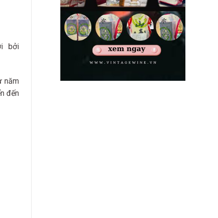
ởi bởi
từ năm
ển đến