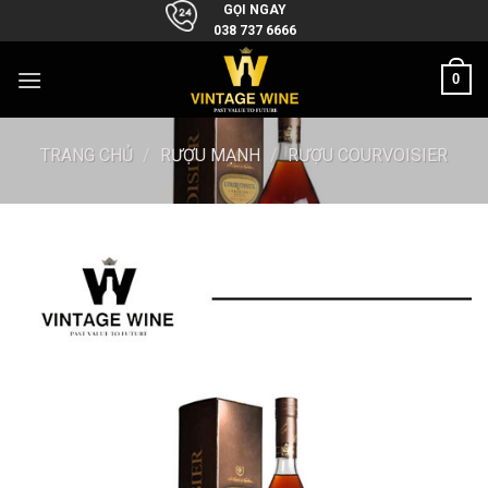
Skip
GỌI NGAY
038 737 6666
to
content
0
TRANG CHỦ
/
RƯỢU MẠNH
/
RƯỢU COURVOISIER