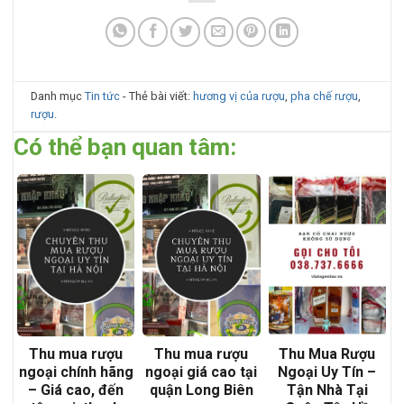
Danh mục
Tin tức
- Thẻ bài viết:
hương vị của rượu
,
pha chế rượu
,
rượu
.
Có thể bạn quan tâm:
Thu mua rượu
Thu mua rượu
Thu Mua Rượu
ngoại chính hãng
ngoại giá cao tại
Ngoại Uy Tín –
– Giá cao, đến
quận Long Biên
Tận Nhà Tại