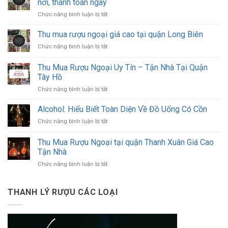
nơi, thanh toán ngay
ở
Chức năng bình luận bị tắt
Thu
mua
Thu mua rượu ngoại giá cao tại quận Long Biên
rượu
ở
Chức năng bình luận bị tắt
ngoại
Thu
chính
mua
Thu Mua Rượu Ngoại Uy Tín – Tận Nhà Tại Quận
hãng
rượu
–
Tây Hồ
ngoại
Giá
ở
Chức năng bình luận bị tắt
giá
cao,
Thu
cao
đến
Mua
tại
Alcohol: Hiểu Biết Toàn Diện Về Đồ Uống Có Cồn
tận
Rượu
quận
nơi,
ở
Chức năng bình luận bị tắt
Ngoại
Long
thanh
Alcohol:
Uy
Biên
toán
Hiểu
Thu Mua Rượu Ngoại tại quận Thanh Xuân Giá Cao
Tín
ngay
Biết
–
Tận Nhà
Toàn
Tận
ở
Chức năng bình luận bị tắt
Diện
Nhà
Thu
Về
Tại
Mua
Đồ
Quận
Rượu
Uống
THANH LÝ RƯỢU CÁC LOẠI
Tây
Ngoại
Có
Hồ
tại
Cồn
quận
Thanh