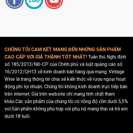
CHÚNG TÔI CAM KẾT MANG ĐẾN NHỮNG SẢN PHẨM
CAO CẤP VỚI GIÁ THÀNH TỐT NHẤT!
Tuân thủ Nghị định
số 185/2013/NĐ-CP của Chính phủ và luật quảng cáo số
16/2012/QH13 về kinh doanh bán hàng qua mạng. Vintage
Wine là trang thông tin chia sẻ kiến thức về rượu ngoại hoạt
động phi lợi nhuận. Chúng tôi không kinh doanh trực tiếp bán
trên internet. Giá trên website chỉ mang tính chất tham
khảo.Các sản phẩm của chúng tôi có nồng độ cồn dưới 5,5%
vol.Sản phẩm không phù hợp với phụ nữ mang thai và trẻ em
dưới 18 tuổi.