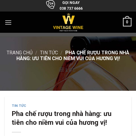
Skip
GỌI NGAY
038 737 6666
to
content
0
TRANG CHỦ
/
TIN TỨC
/
PHA CHẾ RƯỢU TRONG NHÀ
HÀNG: ƯU TIÊN CHO NIỀM VUI CỦA HƯƠNG VỊ!
LỌC
TIN TỨC
Pha chế rượu trong nhà hàng: ưu
tiên cho niềm vui của hương vị!