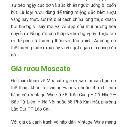
sự béo ngậy của bơ và sữa khiến người uống bị cuốn
hút. Là loại rượu dùng để tráng miệng đặc biệt, rượu
vang này thực sự rất biết cách chiều lòng thực khách
bởi hương vị say mê và vẻ đẹp của mùi hương hoa
quyến rũ. Nồng độ cồn thấp và hương vị ấy được tạo
ra để phụ nữ thưởng thức và đắm mình. Ai cũng có
thể thưởng thức rượu này vì vị ngọt ngào dịu dàng của
nó.
Giá rượu Moscato
Để tham khảo về Moscato giá ra sao thì các bạn có
thể tham khảo tại vintagewine.vn hoặc địa chỉ cửa
hàng của Vintage Wine ở 38 Trần Cung – Cổ Nhuế –
Bắc Từ Liêm – Hà Nội hoặc 58 Phố Kim Hải, phường
Lào Cai, TP Lào Cai.
Với giá cả cạnh tranh và hấp dẫn, Vintage Wine mang