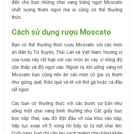
đến cho bạn những chai vang trắng ngọt Moscato
chất lượng thơm ngon mà ai cũng có thể thưởng
thức.
Cách sử dụng rượu Moscato
Bạn có thể thưởng thức rượu Moscato với các món
ăn đến từ Tứ Xuyên, Thái Lan và Việt Nam. Hương vị
của rượu này rất hợp với các món ăn cay vì nồng độ
cồn thấp và độ ngọt cao. Ngoài ra, khi uống vang nổ
Moscato bạn cũng nên ăn các món có gia vịị thơm
như gừng, quế, thảo quả và ớt với thịt gà hoặc cá đều
rất ngon.
Các bạn có thưởng thức với các bước cơ bản như
uống một chai vang bình thường như Cắt giấy bạc
bọc nắp chai, sau đó đặt đầu vít của khui vào nắp,
tiếp tục xoay vít 5 vòng rồi bẩy từ từ nút chai lên.
Cuối cùng, bạn chỉ cần lau sạch miệng chai bằng khăn