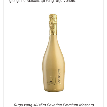
giống nho Muscat, tại vùng rượu Veneto.
Rượu vang sủi tăm Cavatina Premium Moscato