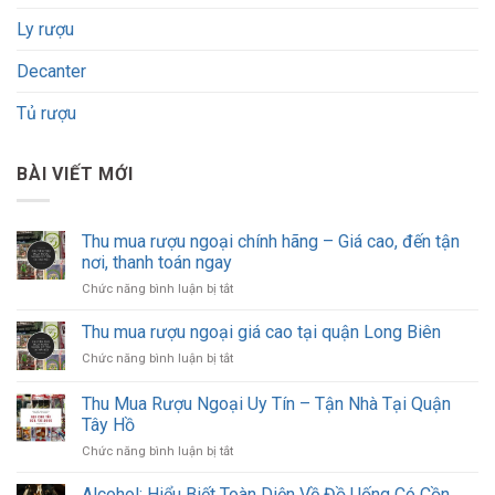
Ly rượu
Decanter
Tủ rượu
BÀI VIẾT MỚI
Thu mua rượu ngoại chính hãng – Giá cao, đến tận
nơi, thanh toán ngay
ở
Chức năng bình luận bị tắt
Thu
mua
Thu mua rượu ngoại giá cao tại quận Long Biên
rượu
ở
Chức năng bình luận bị tắt
ngoại
Thu
chính
mua
Thu Mua Rượu Ngoại Uy Tín – Tận Nhà Tại Quận
hãng
rượu
–
Tây Hồ
ngoại
Giá
ở
Chức năng bình luận bị tắt
giá
cao,
Thu
cao
đến
Mua
tại
Alcohol: Hiểu Biết Toàn Diện Về Đồ Uống Có Cồn
tận