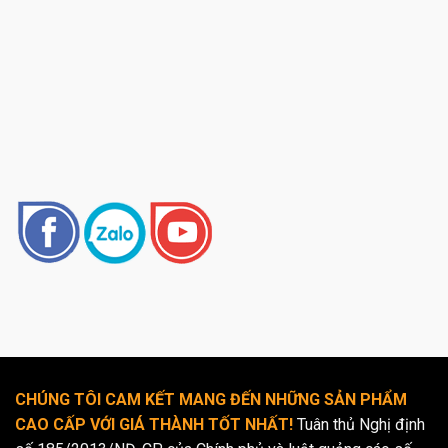
CHÚNG TÔI CAM KẾT MANG ĐẾN NHỮNG SẢN PHẨM
CAO CẤP VỚI GIÁ THÀNH TỐT NHẤT!
Tuân thủ Nghị định