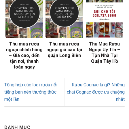
Thu mua rượu
Thu mua rượu
Thu Mua Rượu
ngoại chính hãng
ngoại giá cao tại
Ngoại Uy Tín –
– Giá cao, đến
quận Long Biên
Tận Nhà Tại
tận nơi, thanh
Quận Tây Hồ
toán ngay
Tổng hợp các loại rượu nổi
Rượu Cognac là gì? Những
tiếng bạn nên thưởng thức
chai Cognac được ưu chuộng
một lần
nhất
DANH MỤC