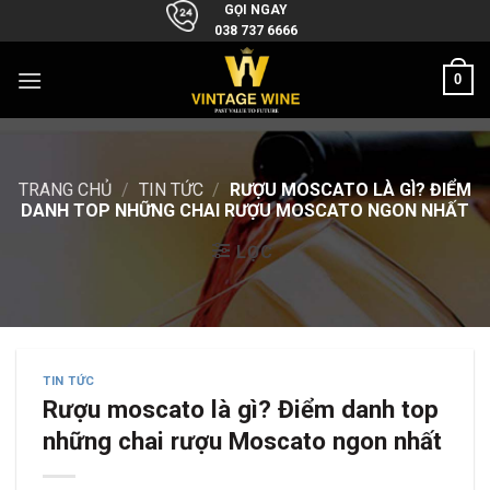
Skip
GỌI NGAY
038 737 6666
to
content
0
TRANG CHỦ
/
TIN TỨC
/
RƯỢU MOSCATO LÀ GÌ? ĐIỂM
DANH TOP NHỮNG CHAI RƯỢU MOSCATO NGON NHẤT
LỌC
TIN TỨC
Rượu moscato là gì? Điểm danh top
những chai rượu Moscato ngon nhất