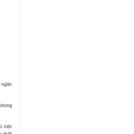
g ngăn
 phong
ừ việc
ó chất