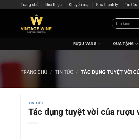
Skip
Trang chủ
Giới thiệu
Khuyến mại
Kho thanh lý
Tin tức
to
content
Tìm
kiếm:
RƯỢU VANG
QUÀ TẶNG
TRANG CHỦ
/
TIN TỨC
/
TÁC DỤNG TUYỆT VỜI CỦ
TIN TỨC
Tác dụng tuyệt vời của rượu 