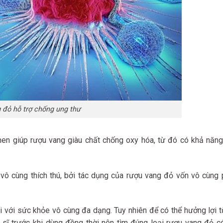
 đỏ hỗ trợ chống ung thư
men giúp rượu vang giàu chất chống oxy hóa, từ đó có khả năn
 vô cùng thích thú, bởi tác dụng của rượu vang đỏ vốn vô cùng
i với sức khỏe vô cùng đa dạng. Tuy nhiên để có thể hưởng lợi t
sĩ trước khi dùng đồng thời nên tìm đúng loại rượu vang đỏ c