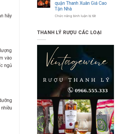
Biết
Tận
quận Thanh Xuân Giá Cao
Toàn
Nhà
Tận Nhà
Diện
Tại
ạn hãy
ở
Chức năng bình luận bị tắt
Về
Quận
Thu
Đồ
Tây
Mua
Uống
Hồ
Rượu
Có
THANH LÝ RƯỢU CÁC LOẠI
Ngoại
Cồn
tại
quận
 lượng
Thanh
Xuân
ìm vào
Giá
ấc ngủ
Cao
Tận
Nhà
 dưỡng
 nhiều