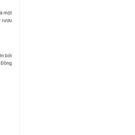
mà một
y rượu
ên bởi
. Đồng