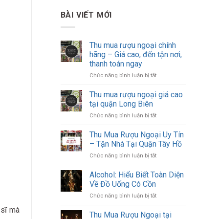
BÀI VIẾT MỚI
Thu mua rượu ngoại chính
hãng – Giá cao, đến tận nơi,
thanh toán ngay
ở
Chức năng bình luận bị tắt
Thu
mua
Thu mua rượu ngoại giá cao
rượu
tại quận Long Biên
ngoại
ở
Chức năng bình luận bị tắt
chính
Thu
hãng
mua
Thu Mua Rượu Ngoại Uy Tín
–
rượu
Giá
– Tận Nhà Tại Quận Tây Hồ
ngoại
cao,
ở
Chức năng bình luận bị tắt
giá
đến
Thu
cao
tận
Mua
Alcohol: Hiểu Biết Toàn Diện
tại
nơi,
Rượu
quận
Về Đồ Uống Có Cồn
thanh
Ngoại
Long
toán
ở
Chức năng bình luận bị tắt
Uy
Biên
ngay
Alcohol:
Tín
 sĩ mà
Hiểu
Thu Mua Rượu Ngoại tại
–