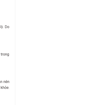
độ. Do
 trong
ạn nên
 khỏe.