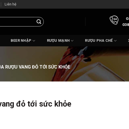
Liên hệ
G
038
BEER NHẬP
RƯỢU MẠNH
RƯỢU PHA CHẾ
A RƯỢU VANG ĐỎ TỚI SỨC KHỎE
vang đỏ tới sức khỏe