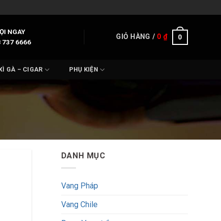
ỌI NGAY
GIỎ HÀNG /
0
₫
0
 737 6666
XÌ GÀ – CIGAR
PHỤ KIỆN
DANH MỤC
Vang Pháp
Vang Chile