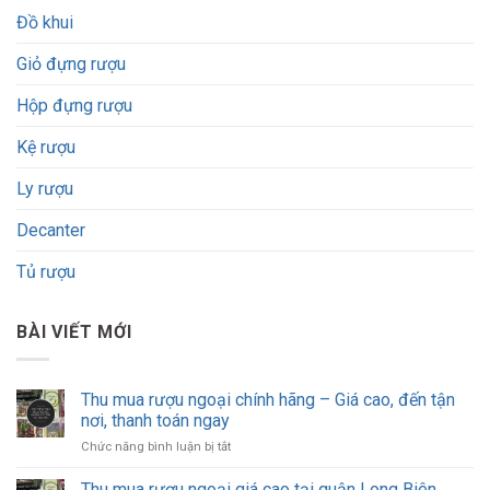
Đồ khui
Giỏ đựng rượu
Hộp đựng rượu
Kệ rượu
Ly rượu
Decanter
Tủ rượu
BÀI VIẾT MỚI
Thu mua rượu ngoại chính hãng – Giá cao, đến tận
nơi, thanh toán ngay
ở
Chức năng bình luận bị tắt
Thu
mua
Thu mua rượu ngoại giá cao tại quận Long Biên