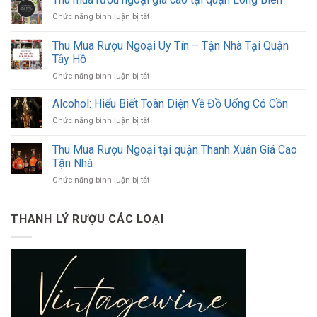
rượu
ở
Chức năng bình luận bị tắt
ngoại
Thu
chính
mua
Thu Mua Rượu Ngoại Uy Tín – Tận Nhà Tại Quận
hãng
rượu
–
Tây Hồ
ngoại
Giá
ở
Chức năng bình luận bị tắt
giá
cao,
Thu
cao
đến
Mua
tại
Alcohol: Hiểu Biết Toàn Diện Về Đồ Uống Có Cồn
tận
Rượu
quận
nơi,
ở
Chức năng bình luận bị tắt
Ngoại
Long
thanh
Alcohol:
Uy
Biên
toán
Hiểu
Thu Mua Rượu Ngoại tại quận Thanh Xuân Giá Cao
Tín
ngay
Biết
–
Tận Nhà
Toàn
Tận
ở
Chức năng bình luận bị tắt
Diện
Nhà
Thu
Về
Tại
Mua
Đồ
Quận
Rượu
Uống
THANH LÝ RƯỢU CÁC LOẠI
Tây
Ngoại
Có
Hồ
tại
Cồn
quận
Thanh
Xuân
Giá
Cao
Tận