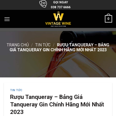
Skip
GỌI NGAY
038 737 6666
to
content
0
TRANG CHỦ
/
TIN TỨC
/
RƯỢU TANQUERAY – BẢNG
GIÁ TANQUERAY GIN CHÍNH HÃNG MỚI NHẤT 2023
LỌC
TIN TỨC
Rượu Tanqueray – Bảng Giá
Tanqueray Gin Chính Hãng Mới Nhất
2023