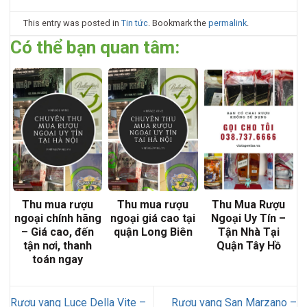
This entry was posted in
Tin tức
. Bookmark the
permalink
.
Có thể bạn quan tâm:
Thu mua rượu
Thu mua rượu
Thu Mua Rượu
ngoại chính hãng
ngoại giá cao tại
Ngoại Uy Tín –
– Giá cao, đến
quận Long Biên
Tận Nhà Tại
tận nơi, thanh
Quận Tây Hồ
toán ngay
Rượu vang Luce Della Vite –
Rượu vang San Marzano –