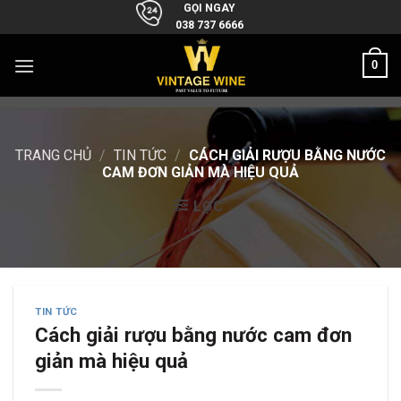
Skip
GỌI NGAY
038 737 6666
to
content
0
TRANG CHỦ
/
TIN TỨC
/
CÁCH GIẢI RƯỢU BẰNG NƯỚC
CAM ĐƠN GIẢN MÀ HIỆU QUẢ
LỌC
TIN TỨC
Cách giải rượu bằng nước cam đơn
giản mà hiệu quả