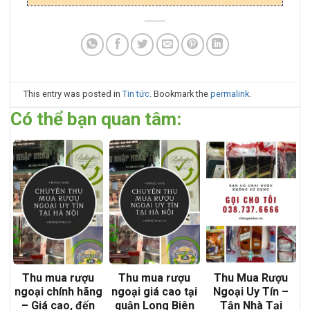
This entry was posted in
Tin tức
. Bookmark the
permalink
.
Có thể bạn quan tâm:
Thu mua rượu
Thu mua rượu
Thu Mua Rượu
ngoại chính hãng
ngoại giá cao tại
Ngoại Uy Tín –
– Giá cao, đến
quận Long Biên
Tận Nhà Tại