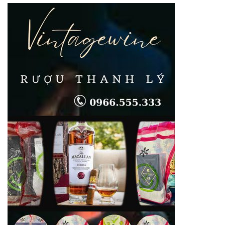
quận
Thanh
Xuân
Giá
Cao
Tận
Nhà