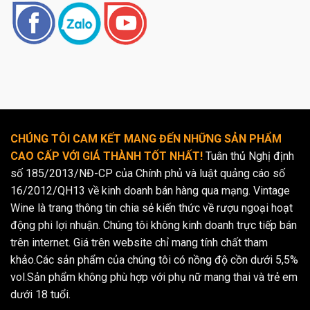
CHÚNG TÔI CAM KẾT MANG ĐẾN NHỮNG SẢN PHẨM
CAO CẤP VỚI GIÁ THÀNH TỐT NHẤT!
Tuân thủ Nghị định
số 185/2013/NĐ-CP của Chính phủ và luật quảng cáo số
16/2012/QH13 về kinh doanh bán hàng qua mạng. Vintage
Wine là trang thông tin chia sẻ kiến thức về rượu ngoại hoạt
động phi lợi nhuận. Chúng tôi không kinh doanh trực tiếp bán
trên internet. Giá trên website chỉ mang tính chất tham
khảo.Các sản phẩm của chúng tôi có nồng độ cồn dưới 5,5%
vol.Sản phẩm không phù hợp với phụ nữ mang thai và trẻ em
dưới 18 tuổi.