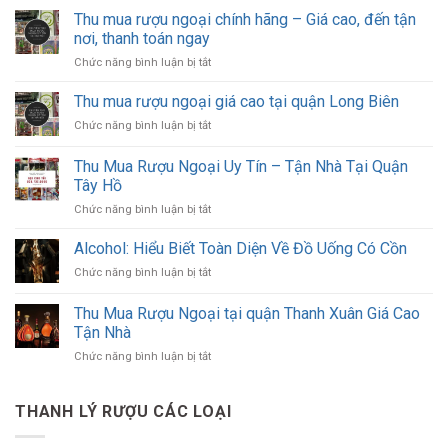
Thu mua rượu ngoại chính hãng – Giá cao, đến tận
nơi, thanh toán ngay
ở
Chức năng bình luận bị tắt
Thu
mua
Thu mua rượu ngoại giá cao tại quận Long Biên
rượu
ở
Chức năng bình luận bị tắt
ngoại
Thu
chính
mua
Thu Mua Rượu Ngoại Uy Tín – Tận Nhà Tại Quận
hãng
rượu
–
Tây Hồ
ngoại
Giá
ở
Chức năng bình luận bị tắt
giá
cao,
Thu
cao
đến
Mua
tại
Alcohol: Hiểu Biết Toàn Diện Về Đồ Uống Có Cồn
tận
Rượu
quận
nơi,
ở
Chức năng bình luận bị tắt
Ngoại
Long
thanh
Alcohol:
Uy
Biên
toán
Hiểu
Thu Mua Rượu Ngoại tại quận Thanh Xuân Giá Cao
Tín
ngay
Biết
–
Tận Nhà
Toàn
Tận
ở
Chức năng bình luận bị tắt
Diện
Nhà
Thu
Về
Tại
Mua
Đồ
Quận
Rượu
Uống
THANH LÝ RƯỢU CÁC LOẠI
Tây
Ngoại
Có
Hồ
tại
Cồn