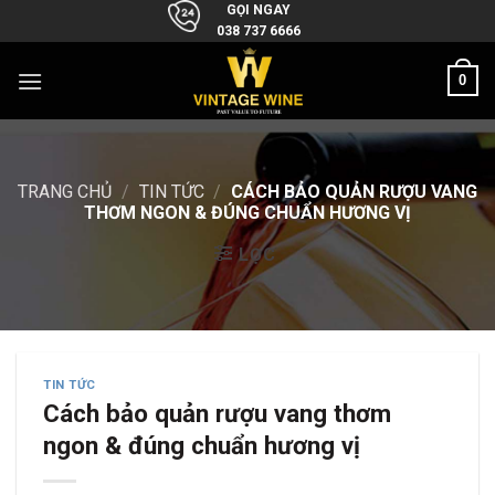
Skip
GỌI NGAY
038 737 6666
to
content
0
TRANG CHỦ
/
TIN TỨC
/
CÁCH BẢO QUẢN RƯỢU VANG
THƠM NGON & ĐÚNG CHUẨN HƯƠNG VỊ
LỌC
TIN TỨC
Cách bảo quản rượu vang thơm
ngon & đúng chuẩn hương vị