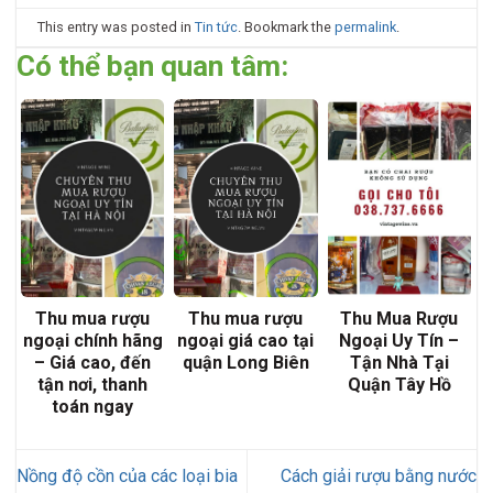
This entry was posted in
Tin tức
. Bookmark the
permalink
.
Có thể bạn quan tâm:
Thu mua rượu
Thu mua rượu
Thu Mua Rượu
ngoại chính hãng
ngoại giá cao tại
Ngoại Uy Tín –
– Giá cao, đến
quận Long Biên
Tận Nhà Tại
tận nơi, thanh
Quận Tây Hồ
toán ngay
Nồng độ cồn của các loại bia
Cách giải rượu bằng nước