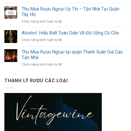
Thu
chính
mua
Thu Mua Rượu Ngoại Uy Tín – Tận Nhà Tại Quận
hãng
rượu
–
Tây Hồ
ngoại
Giá
ở
Chức năng bình luận bị tắt
giá
cao,
Thu
cao
đến
Mua
tại
Alcohol: Hiểu Biết Toàn Diện Về Đồ Uống Có Cồn
tận
Rượu
quận
nơi,
ở
Chức năng bình luận bị tắt
Ngoại
Long
thanh
Alcohol:
Uy
Biên
toán
Hiểu
Thu Mua Rượu Ngoại tại quận Thanh Xuân Giá Cao
Tín
ngay
Biết
–
Tận Nhà
Toàn
Tận
ở
Chức năng bình luận bị tắt
Diện
Nhà
Thu
Về
Tại
Mua
Đồ
Quận
Rượu
Uống
THANH LÝ RƯỢU CÁC LOẠI
Tây
Ngoại
Có
Hồ
tại
Cồn
quận
Thanh
Xuân
Giá
Cao
Tận
Nhà