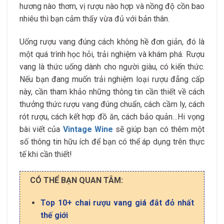
hương nào thơm, vị rượu nào hợp và nồng độ cồn bao
nhiêu thì bạn cảm thấy vừa đủ với bản thân.
Uống rượu vang đúng cách không hề đơn giản, đó là
một quá trình học hỏi, trải nghiệm và khám phá. Rượu
vang là thức uống dành cho người giàu, có kiến thức.
Nếu bạn đang muốn trải nghiệm loại rượu đẳng cấp
này, cần tham khảo những thông tin cần thiết về cách
thưởng thức rượu vang đúng chuẩn, cách cầm ly, cách
rót rượu, cách kết hợp đồ ăn, cách bảo quản…Hi vọng
bài viết của
Vintage Wine
sẽ giúp bạn có thêm một
số thông tin hữu ích để bạn có thể áp dụng trên thực
tế khi cần thiết!
CÓ THỂ BẠN QUAN TÂM:
Top 10+ chai rượu vang giá đắt đỏ nhất
thế giới