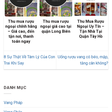
Thu mua rượu
Thu mua rượu
Thu Mua Rượu
ngoại chính hãng
ngoại giá cao tại
Ngoại Uy Tín –
– Giá cao, đến
quận Long Biên
Tận Nhà Tại
tận nơi, thanh
Quận Tây Hồ
toán ngay
8 Sự Thật Về Tâm Lý Của Con
Uống rượu vang có béo, mập,
Trai Khi Say
tăng cân không?
DANH MỤC
Vang Pháp