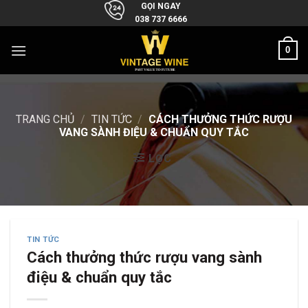
Skip
GỌI NGAY
038 737 6666
to
content
0
TRANG CHỦ
/
TIN TỨC
/
CÁCH THƯỞNG THỨC RƯỢU
VANG SÀNH ĐIỆU & CHUẨN QUY TẮC
LỌC
TIN TỨC
Cách thưởng thức rượu vang sành
điệu & chuẩn quy tắc