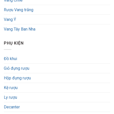
Vang Chile
Rượu Vang trắng
Vang Ý
Vang Tây Ban Nha
PHỤ KIỆN
Đồ khui
Giỏ đựng rượu
Hộp đựng rượu
Kệ rượu
Ly rượu
Decanter