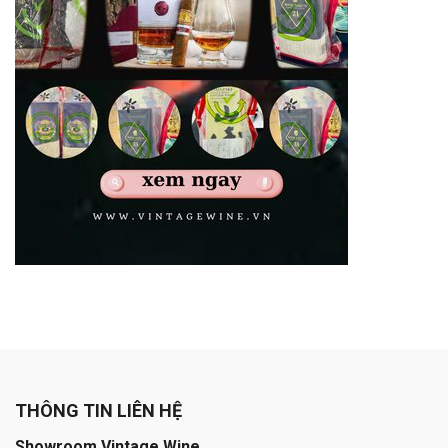
THÔNG TIN LIÊN HỆ
Showroom Vintage Wine