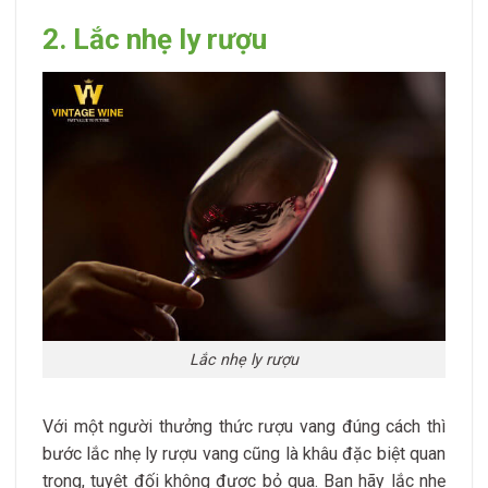
2. Lắc nhẹ ly rượu
Lắc nhẹ ly rượu
Với một người thưởng thức rượu vang đúng cách thì
bước lắc nhẹ ly rượu vang cũng là khâu đặc biệt quan
trọng, tuyệt đối không được bỏ qua. B
ạn hãy lắc nhẹ