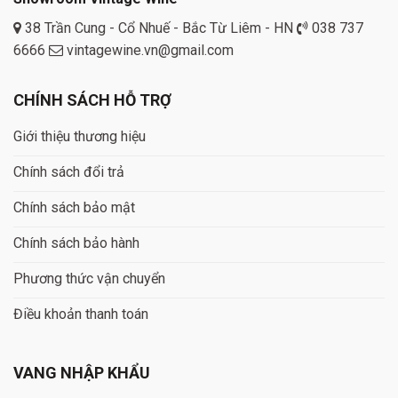
38 Trần Cung - Cổ Nhuế - Bắc Từ Liêm - HN
038 737
6666
vintagewine.vn@gmail.com
CHÍNH SÁCH HỖ TRỢ
Giới thiệu thương hiệu
Chính sách đổi trả
Chính sách bảo mật
Chính sách bảo hành
Phương thức vận chuyển
Điều khoản thanh toán
VANG NHẬP KHẨU