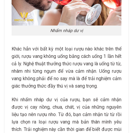
Nhấm nháp dư vị
Khác hẳn với bất kỳ một loại rượu nào khác trên thế
giới, rượu vang không uống bằng cách uống 1 lần hết
cả ly. Nghệ thuật thưởng thức rượu vang là uống từ từ,
nhâm nhi từng ngụm để vừa cảm nhận. Uống rượu
vang không phải để no say mà là để trải nghiệm cảm
giác thưởng thức đầy thú vị và sang trọng.
Khi nhấm nháp dư vị của rượu, bạn sẽ cảm nhận
được vị cay nồng, chua, chát, vị của những nguyên
liệu tạo nên rượu nho. Từ đó, bạn cảm nhận từ từ rồi
lựa chọn ra loại rượu vang mà bản thân mình yêu
thích.
Trải nghiệm này cần thời gian để biết được mùi