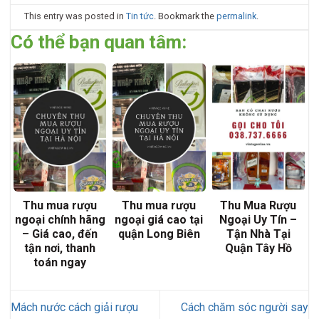
This entry was posted in
Tin tức
. Bookmark the
permalink
.
Có thể bạn quan tâm:
Thu mua rượu
Thu mua rượu
Thu Mua Rượu
ngoại chính hãng
ngoại giá cao tại
Ngoại Uy Tín –
– Giá cao, đến
quận Long Biên
Tận Nhà Tại
tận nơi, thanh
Quận Tây Hồ
toán ngay
Mách nước cách giải rượu
Cách chăm sóc người say