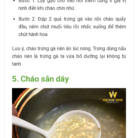
Bước 1: Lấy gạo cho vào nồi thêm cùng ít gia vị
ninh đến khi cháo chín nhừ.
Bước 2: Đập 2 quả trứng gà vào nồi cháo quấy
đều, nêm chút muối tiêu rồi nhấc xuống để thêm
chút hành hoa.
Lưu ý, cháo trứng gà nên ăn lúc nóng. Trứng dùng nấu
cháo nên là trứng gà ta vừa bổ dưỡng lại không bị
tanh.
5. Cháo sắn dây