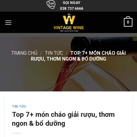
Skip
GỌI NGAY
038 737 6666
to
content
0
TRANG CHỦ
/
TIN TỨC
/
TOP 7+ MÓN CHÁO GIẢI
RƯỢU, THƠM NGON & BỔ DƯỠNG
LỌC
TIN TỨC
Top 7+ món cháo giải rượu, thơm
ngon & bổ dưỡng