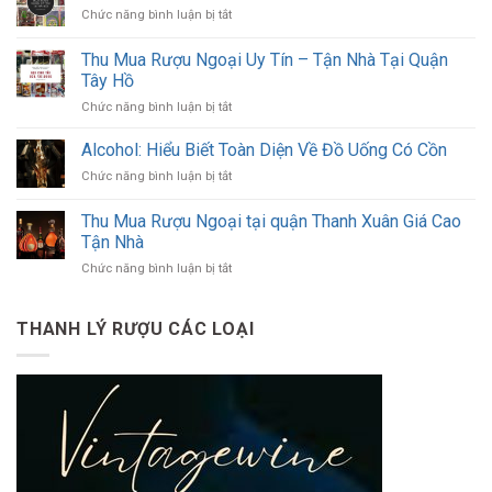
rượu
ở
Chức năng bình luận bị tắt
ngoại
Thu
chính
mua
Thu Mua Rượu Ngoại Uy Tín – Tận Nhà Tại Quận
hãng
rượu
–
Tây Hồ
ngoại
Giá
ở
Chức năng bình luận bị tắt
giá
cao,
Thu
cao
đến
Mua
tại
Alcohol: Hiểu Biết Toàn Diện Về Đồ Uống Có Cồn
tận
Rượu
quận
nơi,
ở
Chức năng bình luận bị tắt
Ngoại
Long
thanh
Alcohol:
Uy
Biên
toán
Hiểu
Thu Mua Rượu Ngoại tại quận Thanh Xuân Giá Cao
Tín
ngay
Biết
–
Tận Nhà
Toàn
Tận
ở
Chức năng bình luận bị tắt
Diện
Nhà
Thu
Về
Tại
Mua
Đồ
Quận
Rượu
Uống
THANH LÝ RƯỢU CÁC LOẠI
Tây
Ngoại
Có
Hồ
tại
Cồn
quận
Thanh
Xuân
Giá
Cao
Tận
Nhà