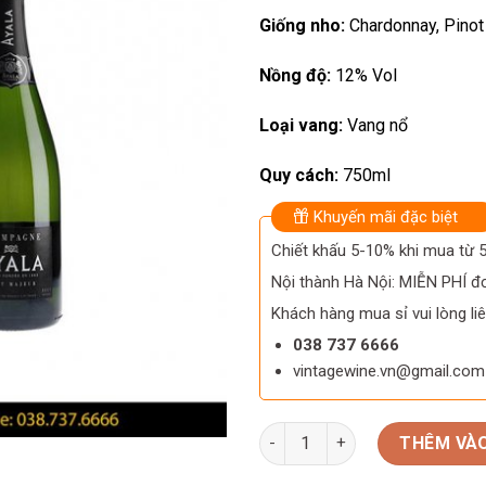
Giống nho:
Chardonnay, Pinot
Nồng độ:
12% Vol
Loại vang:
Vang nổ
Quy cách:
750ml
Khuyến mãi đặc biệt
Chiết khấu 5-10% khi mua từ
Nội thành Hà Nội: MIỄN PHÍ đơ
Khách hàng mua sỉ vui lòng liê
038 737 6666
vintagewine.vn@gmail.com
Rượu Champagne Pháp Ayala B
THÊM VÀO