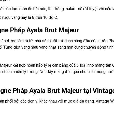
 các loại món ăn hải sản, thịt trắng, salad…sẽ rất tuyệt vời nếu 
c rượu vang này là 8 đến 10 độ C.
ne Pháp Ayala Brut Majeur
o được làm ra từ nhà sản xuất trứ danh hàng đầu của nước Pháp. 
nổ. Từng giọt vang màu vàng nhạt sáng mịn cùng chuyển động tinh 
ajeur kết hợp hoàn hảo tỷ lệ cân bằng của 3 loại nho mang tên 
ện nhiên nhiên lý tưởng. Nơi đây mang đến quả nho chín mọng nướ
ne Pháp Ayala Brut Majeur tại Vintag
hân phối bởi các đơn vị khác nhau với mức giá đa dạng, Vintage 