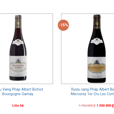
-15%
 Vang Pháp Albert Bichot
Rượu vang Pháp Albert Bi
Bourgogne Gamay
Mercurey 1er Cru Les Co
Original
Current
Liên hệ
1.760.000
₫
1.500.000
₫
price
price
was:
is: