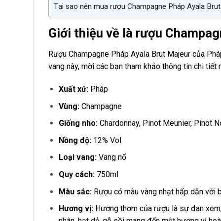
Tại sao nên mua rượu Champagne Pháp Ayala Brut 
Giới thiệu về là rượu Champa
Rượu Champagne Pháp Ayala Brut Majeur của Pháp đư
vang này, mời các bạn tham khảo thông tin chi tiết 
Xuất xứ:
Pháp
Vùng:
Champagne
Giống nho:
Chardonnay, Pinot Meunier, Pinot N
Nồng độ:
12% Vol
Loại vang:
Vang nổ
Quy cách:
750ml
Màu sắc:
Rượu có màu vàng nhạt hấp dẫn với b
Hương vị:
Hương thơm của rượu là sự đan xem, hò
nhân, hạt dẻ, gỗ sồi mang đến một hương vị hoà