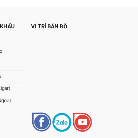
572.000 ₫.
490.000 ₫.
 KHẨU
VỊ TRÍ BẢN ĐỒ
áp
e
cigar)
Ngoại