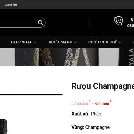
Liên hệ
G
038
BEER NHẬP
RƯỢU MẠNH
RƯỢU PHA CHẾ
Rượu Champagne 
Original
Current
₫
₫
2.280.000
1.900.000
price
price
Xuất xứ:
Pháp
was:
is:
2.280.000 ₫.
1.900.000 ₫.
Vùng:
Champagne