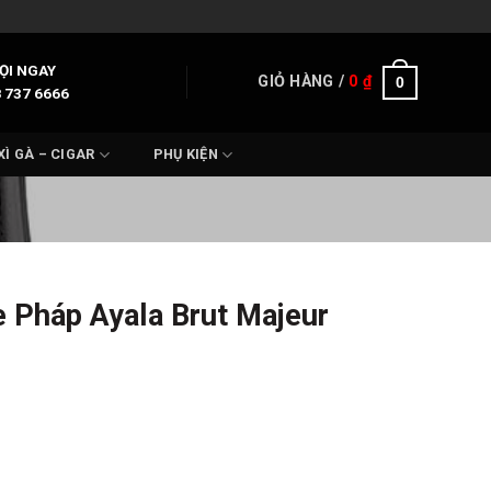
ỌI NGAY
GIỎ HÀNG /
0
₫
0
 737 6666
XÌ GÀ – CIGAR
PHỤ KIỆN
Pháp Ayala Brut Majeur