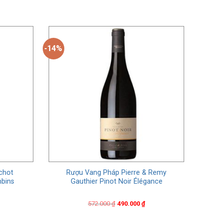
-14%
chot
Rượu Vang Pháp Pierre & Remy
mbins
Gauthier Pinot Noir Élégance
Original
Current
572.000
₫
490.000
₫
price
price
was:
is: