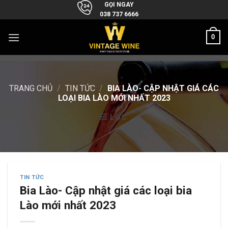
Skip
GỌI NGAY
038 737 6666
to
content
0
TRANG CHỦ
/
TIN TỨC
/
BIA LÀO- CẬP NHẬT GIÁ CÁC
LOẠI BIA LÀO MỚI NHẤT 2023
LỌC
TIN TỨC
Bia Lào- Cập nhật giá các loại bia
Lào mới nhất 2023