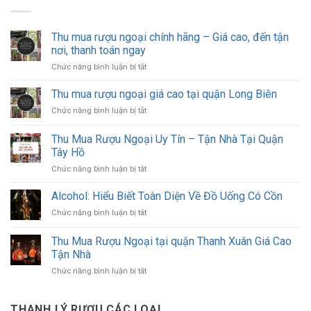
Thu mua rượu ngoại chính hãng – Giá cao, đến tận
nơi, thanh toán ngay
ở
Chức năng bình luận bị tắt
Thu
mua
Thu mua rượu ngoại giá cao tại quận Long Biên
rượu
ở
Chức năng bình luận bị tắt
ngoại
Thu
chính
mua
Thu Mua Rượu Ngoại Uy Tín – Tận Nhà Tại Quận
hãng
rượu
–
Tây Hồ
ngoại
Giá
ở
Chức năng bình luận bị tắt
giá
cao,
Thu
cao
đến
Mua
tại
Alcohol: Hiểu Biết Toàn Diện Về Đồ Uống Có Cồn
tận
Rượu
quận
nơi,
ở
Chức năng bình luận bị tắt
Ngoại
Long
thanh
Alcohol:
Uy
Biên
toán
Hiểu
Thu Mua Rượu Ngoại tại quận Thanh Xuân Giá Cao
Tín
ngay
Biết
–
Tận Nhà
Toàn
Tận
ở
Chức năng bình luận bị tắt
Diện
Nhà
Thu
Về
Tại
Mua
Đồ
Quận
Rượu
Uống
THANH LÝ RƯỢU CÁC LOẠI
Tây