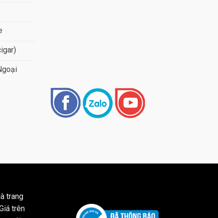
e
cigar)
Ngoại
à trang
Giá trên