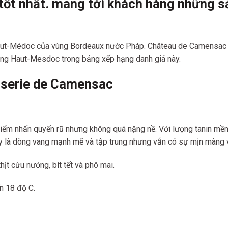
tốt nh
ất. mang tới khách hàng những s
aut-Médoc của vùng Bordeaux nước Pháp. Château de Camensac 
ùng Haut-Mesdoc trong bảng xếp hạng danh giá này.
oserie de Camensac
iểm nhấn quyến rũ nhưng không quá nặng nề. Với lượng tanin mề
 là dòng vang mạnh mẽ và tập trung nhưng vẫn có sự mịn màng và
, thịt cừu nướng,
bít tết và phô mai.
n 18 độ C.