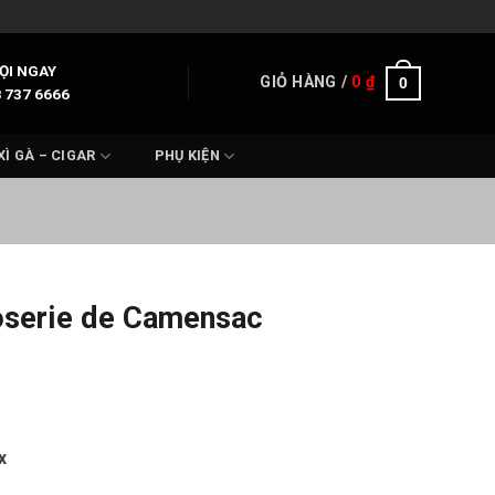
ỌI NGAY
GIỎ HÀNG /
0
₫
0
 737 6666
XÌ GÀ – CIGAR
PHỤ KIỆN
oserie de Camensac
x