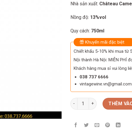
Nhà sản xuất:
Château Came
Nồng độ:
13%vol
Quy cách:
750ml
Khuyến mãi đặc biệt
Chiết khấu 5-10% khi mua từ
Nội thành Hà Nội: MIỄN PHÍ đơ
Khách hàng mua sỉ vui lòng liê
038 737 6666
vintagewine.vn@gmail.com
Rượu vang La Closerie de Ca
THÊM VÀO