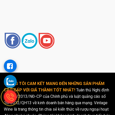
CHÚNG TÔI CAM KẾT MANG ĐẾN NHỮNG SẢN PHẨM
CAO CẤP VỚI GIÁ THÀNH TỐT NHẤT!
Tuân thủ Nghị định
số 185/2013/NĐ-CP của Chính phủ và luật quảng cáo số
16/2012/QH13 về kinh doanh bán hàng qua mạng. Vintage
Wine là trang thông tin chia sẻ kiến thức về rượu ngoại hoạt