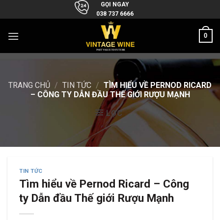
Skip
GỌI NGAY
038 737 6666
to
content
0
TRANG CHỦ
/
TIN TỨC
/
TÌM HIỂU VỀ PERNOD RICARD
– CÔNG TY DẪN ĐẦU THẾ GIỚI RƯỢU MẠNH
LỌC
TIN TỨC
Tìm hiểu về Pernod Ricard – Công
ty Dẫn đầu Thế giới Rượu Mạnh