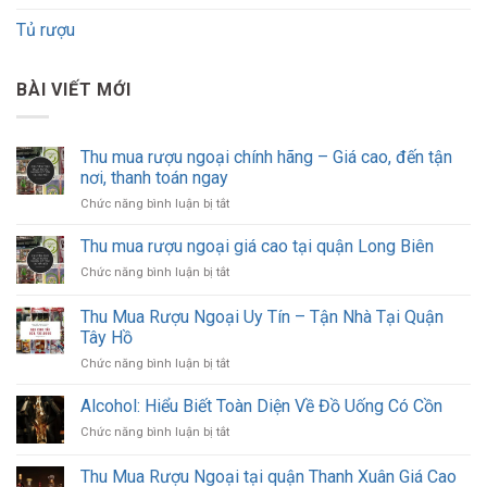
Tủ rượu
BÀI VIẾT MỚI
Thu mua rượu ngoại chính hãng – Giá cao, đến tận
nơi, thanh toán ngay
ở
Chức năng bình luận bị tắt
Thu
mua
Thu mua rượu ngoại giá cao tại quận Long Biên
rượu
ở
Chức năng bình luận bị tắt
ngoại
Thu
chính
mua
Thu Mua Rượu Ngoại Uy Tín – Tận Nhà Tại Quận
hãng
rượu
–
Tây Hồ
ngoại
Giá
ở
Chức năng bình luận bị tắt
giá
cao,
Thu
cao
đến
Mua
tại
Alcohol: Hiểu Biết Toàn Diện Về Đồ Uống Có Cồn
tận
Rượu
quận
nơi,
ở
Chức năng bình luận bị tắt
Ngoại
Long
thanh
Alcohol:
Uy
Biên
toán
Hiểu
Thu Mua Rượu Ngoại tại quận Thanh Xuân Giá Cao
Tín
ngay
Biết