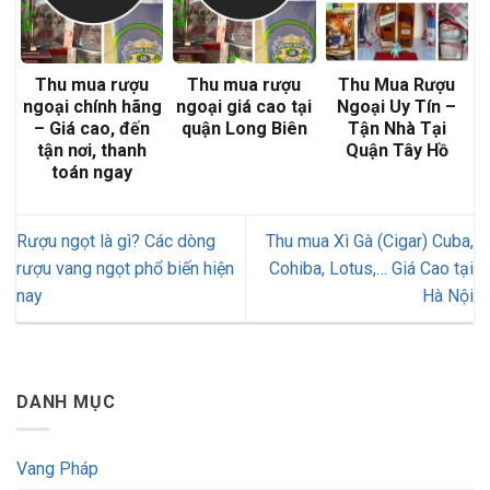
Thu mua rượu
Thu mua rượu
Thu Mua Rượu
ngoại chính hãng
ngoại giá cao tại
Ngoại Uy Tín –
– Giá cao, đến
quận Long Biên
Tận Nhà Tại
tận nơi, thanh
Quận Tây Hồ
toán ngay
Rượu ngọt là gì? Các dòng
Thu mua Xì Gà (Cigar) Cuba,
rượu vang ngọt phổ biến hiện
Cohiba, Lotus,… Giá Cao tại
nay
Hà Nội
DANH MỤC
Vang Pháp